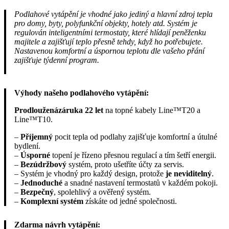
Podlahové vytápění je vhodné jako jediný a hlavní zdroj tepla
pro domy, byty, polyfunkční objekty, hotely atd. Systém je
regulován inteligentními termostaty, které hlídají peněženku
majitele a zajišťují teplo přesně tehdy, když ho potřebujete.
Nastavenou komfortní a úspornou teplotu dle vašeho přání
zajišťuje týdenní program.
Výhody našeho podlahového vytápění:
Prodlouženázáruka 22 let
na topné kabely Line™T20 a
Line™T10.
–
Příjemný
pocit tepla od podlahy zajišťuje komfortní a útulné
bydlení.
–
Úsporné
topení je řízeno přesnou regulací a tím šetří energii.
–
Bezúdržbový
systém, proto ušetříte účty za servis.
– Systém je vhodný pro každý design, protože
je neviditelný
.
–
Jednoduché
a snadné nastavení termostatů v každém pokoji.
–
Bezpečný
, spolehlivý a ověřený systém.
–
Komplexní systém
získáte od jedné společnosti.
Zdarma návrh vytápění: