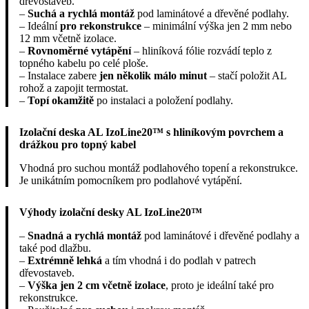
dřevostaveb.
–
Suchá a rychlá montáž
pod laminátové a dřevěné podlahy.
– Ideální
pro rekonstrukce
– minimální výška jen 2 mm nebo
12 mm včetně izolace.
–
Rovnoměrné vytápění
– hliníková fólie rozvádí teplo z
topného kabelu po celé ploše.
– Instalace zabere
jen několik málo minut
– stačí položit AL
rohož a zapojit termostat.
–
Topí okamžitě
po instalaci a položení podlahy.
Izolační deska AL IzoLine20™ s hliníkovým povrchem a
drážkou pro topný kabel
Vhodná pro suchou montáž podlahového topení a rekonstrukce.
Je unikátním pomocníkem pro podlahové vytápění.
Výhody izolační desky AL IzoLine20™
–
Snadná a rychlá montáž
pod laminátové i dřevěné podlahy a
také pod dlažbu.
–
Extrémně lehká
a tím vhodná i do podlah v patrech
dřevostaveb.
–
Výška jen 2 cm včetně izolace
, proto je ideální také pro
rekonstrukce.