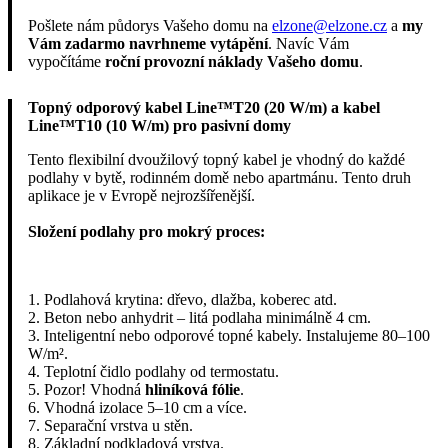
Pošlete nám půdorys Vašeho domu na
elzone@elzone.cz
a
my
Vám zadarmo navrhneme vytápění
. Navíc Vám
vypočítáme
roční provozní náklady Vašeho domu
.
Topný odporový kabel Line™T20 (20 W/m) a kabel
Line™T10 (10 W/m) pro pasivní domy
Tento flexibilní dvoužilový topný kabel je vhodný do každé
podlahy v bytě, rodinném domě nebo apartmánu. Tento druh
aplikace je v Evropě nejrozšířenější.
Složení podlahy pro mokrý proces:
1. Podlahová krytina: dřevo, dlažba, koberec atd.
2. Beton nebo anhydrit – litá podlaha minimálně 4 cm.
3. Inteligentní nebo odporové topné kabely. Instalujeme 80–100
W/m².
4. Teplotní čidlo podlahy od termostatu.
5. Pozor! Vhodná
hliníková fólie
.
6. Vhodná izolace 5–10 cm a více.
7. Separační vrstva u stěn.
8. Základní podkladová vrstva.