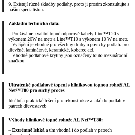
9. Existují různé skladby podlahy, proto ji prosím zkonzultujte s
naším specialistou.
Základní technická data:
– Používáme kvalitní topné odporové kabely Line™T20 s
výkonem 20W na metr a Line™T10 s výkonem 10 W na metr.
– Vytápění je vhodné pro všechny druhy a povrchy podlah: pro
dřevěné, laminátové, keramické, koberec atd.
– Vhodné podlahové krytiny jsou označeny touto mezinárodní
značkou.
Ultratenké podlahové topení s hliníkovou topnou rohoží AL
Net™T80 pro suchý proces
Ideální a praktické řešení pro rekonstrukce a také do podlah v
patrech dřevostaveb.
Výhody hliníkové topné rohože AL Net™T80:
–
Extrémně lehká
a tím vhodná i do podlah v patrech